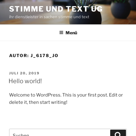
Zum
STIMME UND TEXT UG
Inhalt
ihr dienstleister in sachen stimme und text
springen
Menü
AUTOR:
J_6178_JO
VERÖFFENTLICHT
JULI 20, 2019
AM
Hello world!
Welcome to WordPress. This is your first post. Edit or
delete it, then start writing!
Suche
Suche